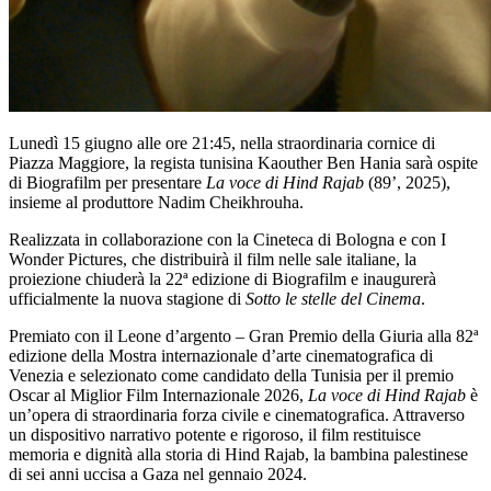
Lunedì 15 giugno alle ore 21:45, nella straordinaria cornice di
Piazza Maggiore, la regista tunisina Kaouther Ben Hania sarà ospite
di Biografilm per presentare
La voce di Hind Rajab
(89’, 2025),
insieme al produttore Nadim Cheikhrouha.
Realizzata in collaborazione con la Cineteca di Bologna e con I
Wonder Pictures, che distribuirà il film nelle sale italiane, la
proiezione chiuderà la 22ª edizione di Biografilm e inaugurerà
ufficialmente la nuova stagione di
Sotto le stelle del Cinema
.
Premiato con il Leone d’argento – Gran Premio della Giuria alla 82ª
edizione della Mostra internazionale d’arte cinematografica di
Venezia e selezionato come candidato della Tunisia per il premio
Oscar al Miglior Film Internazionale 2026,
La voce di Hind Rajab
è
un’opera di straordinaria forza civile e cinematografica. Attraverso
un dispositivo narrativo potente e rigoroso, il film restituisce
memoria e dignità alla storia di Hind Rajab, la bambina palestinese
di sei anni uccisa a Gaza nel gennaio 2024.