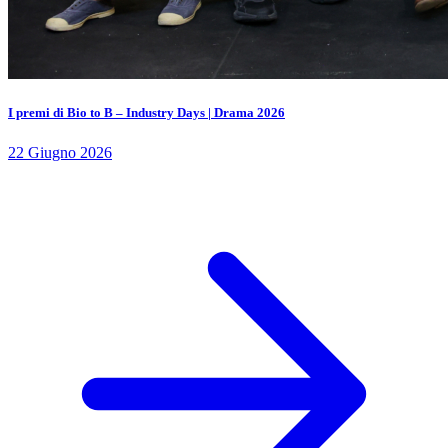
I premi di Bio to B – Industry Days | Drama 2026
22 Giugno 2026