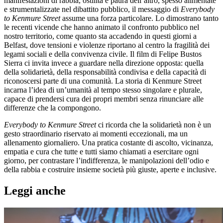
manifestazioni di rabbia, ostilità e paura dell’altro, spesso alimentate
e strumentalizzate nel dibattito pubblico, il messaggio di
Everybody
to Kenmure Street
assume una forza particolare. Lo dimostrano tanto
le recenti vicende che hanno animato il confronto pubblico nel
nostro territorio, come quanto sta accadendo in questi giorni a
Belfast, dove tensioni e violenze riportano al centro la fragilità dei
legami sociali e della convivenza civile. Il film di Felipe Bustos
Sierra ci invita invece a guardare nella direzione opposta: quella
della solidarietà, della responsabilità condivisa e della capacità di
riconoscersi parte di una comunità. La storia di Kenmure Street
incarna l’idea di un’umanità al tempo stesso singolare e plurale,
capace di prendersi cura dei propri membri senza rinunciare alle
differenze che la compongono.
Everybody to Kenmure Street
ci ricorda che la solidarietà non è un
gesto straordinario riservato ai momenti eccezionali, ma un
allenamento giornaliero. Una pratica costante di ascolto, vicinanza,
empatia e cura che tutte e tutti siamo chiamati a esercitare ogni
giorno, per contrastare l’indifferenza, le manipolazioni dell’odio e
della rabbia e costruire insieme società più giuste, aperte e inclusive.
Leggi anche