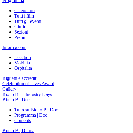
Programma
Calendario
Tutti i film
Tutti gli eventi
Giurie
Sezioni
Premi
Informazioni
Location
Mobilità
Ospitalità
Biglietti e accrediti
Celebration of Lives Award
Gallery
Bio to B — Industry Days
Bio to B | Doc
Tutto su Bio to B | Doc
Programma | Doc
Contents
Bio to B | Drama