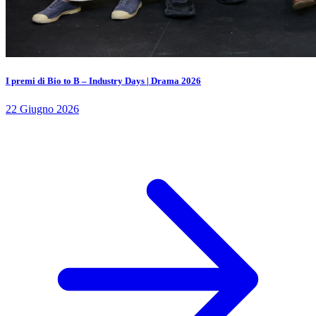
I premi di Bio to B – Industry Days | Drama 2026
22 Giugno 2026