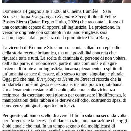
Domenica 14 giugno alle 15.00, al Cinema Lumière – Sala
Scorsese, torna
Everybody to Kenmure Street
, il film di Felipe
Bustos Sierra (Qatar, Regno Unito, 2026) che racconta la forza di
una comunità capace di opporsi all’ingiustizia. La proiezione, in
versione originale con sottotitoli in italiano e inglese, sarà
accompagnata dalla presenza della produttrice Ciara Barry.
La vicenda di Kenmure Street non racconta soltanto un episodio
della storia recente britannica, ma una possibilità concreta che
riguarda tutte e tutti. La scelta di centinaia di persone di non voltarsi
dall’altra parte, di riconoscersi parte di una comunità e di agire
insieme di fronte a un’ingiustizia, incarna pienamente lo spirito di
un’umanità capace di essere, allo stesso tempo, singolare e plurale.
Oggi più che mai,
Everybody to Kenmure Street
ci ricorda che la
solidarietà non è un gesto eccezionale, ma una pratica quotidiana.
Un allenamento costante all’ascolto, alla cura e alla vicinanza
reciproca, da esercitare ogni giorno per contrastare l’indifferenza, le
manipolazioni della rabbia e le derive dell’odio, costruendo spazi di
convivenza più giusti, aperti e inclusivi.
Per questo, abbiamo scelto di avere il film in sala una seconda volta :
per l’urgenza e la necessità di dare spazio a una narrazione che oggi
è più attuale che mai. In un tempo segnato dal moltiplicarsi di