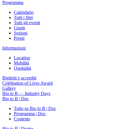
Programma
Calendario
Tutti i film
Tutti gli eventi
Giurie
Sezioni
Premi
Informazioni
Location
Mobilità
Ospitalità
Biglietti e accrediti
Celebration of Lives Award
Gallery
Bio to B — Industry Days
Bio to B | Doc
Tutto su Bio to B | Doc
Programma | Doc
Contents
Bio to B | Drama