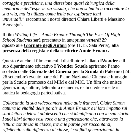
coraggio e precisione, una dissezione quasi chirurgica della
memoria e dell’esperienza vissuta, che non si limita a raccontare la
sua vita, ma la utilizza come lente per esplorare temi
universali.”
raccontano i nostri direttori Chiara Liberti e Massimo
Benvegnù.
Il film
Writing Life – Annie Ernaux Through The Eyes Of High
School Students
sarà presentato
in anteprima
venerdì 29
agosto
alle
Giornate degli Autori
(ore 11.15, Sala Perla),
alla
presenza della regista e della scrittrice Annie Ernaux.
Questo è anche il film con cui il distributore italiano
IWonder
e il
suo dipartimento educativo
I Wonder Scuole
apriranno l’anno
scolastico alle
Giornate del Cinema per la Scuola di Palermo
(24-
26 settembre) evento parte del Piano Nazionale Cinema e Immagini
per la Scuole promosso dal MIM e dal MIC. Un film che unisce
generazioni, culture, letteratura e cinema, e chi crede e mette in
pratica la pedagogia partecipativa.
Collocando la sua videocamera nelle aule francesi, Claire Simon
cattura la vitalità delle parole di Annie Ernaux e il loro impatto sui
suoi lettori e lettrici adolescenti che si identificano con la sua storia.
I suoi libri danno così voce a una generazione che, attraverso la
lettura condivisa in classe, trova le parole per raccontarsi,
riflettendo sulla differenza di classe, i conflitti generazionali, la