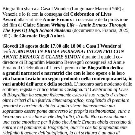
Biografilm sbarca a Casa I Wonder (Lungomare Marconi 56F) a
Venezia e lo fa con la consegna del
Celebration of Lives
Award
alla scrittrice
Annie Ernaux
in occasione della proiezione
del film di
Claire Simon
W
riting Life – Annie Ernaux Through
The Eyes Of High School Students
(documentario, Francia, 2025,
90’) alle
Giornate Degli Autori.
Giovedì 28 agosto dalle 17.00 alle 18.00
a
Casa I Wonder
si
terrà
IL MONDO IN PRIMA PERSONA: INCONTRO CON
ANNIE ERNAUX E CLAIRE SIMON
durante il quale il co-
direttore di Biografilm Massimo Benvegnù consegnerà ad Annie
Ernaux il Celebration of Lives il premio
che Biografilm dedica
a grandi narratori e narratrici che con le loro opere e la loro
vita hanno lasciato un segno profondo nella contemporaneità, in
vari ambiti dell’arte e della società.
L’incontro sarà moderato dallo
scrittore, regista e critico Manlio Castagna.
“Il Celebration of Lives
di Biografilm ha sempre felicemente esteso il suo raggio d’azione
oltre i criteri di un festival cinematografico, scegliendo di premiare
percorsi e carriere di chi ha saputo vivere intensamente ma
soprattutto essere ponte attraverso la propria testimonianza, cura e
lavoro per arricchire le vite degli altri, di tutti. Non nascondiamo
una certa emozione per il fatto che Annie Ernaux abbia accettato di
entrare nel palmares di Biografilm, autrice che ha profondamente
ridefinito il genere dell’autofiction, la cui scrittura è un atto di