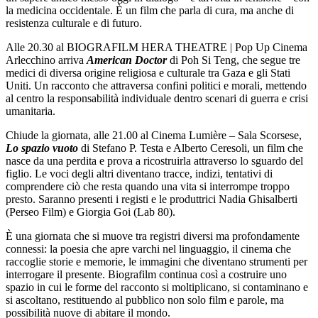
la medicina occidentale. È un film che parla di cura, ma anche di
resistenza culturale e di futuro.
Alle 20.30 al BIOGRAFILM HERA THEATRE | Pop Up Cinema
Arlecchino arriva
American Doctor
di Poh Si Teng, che segue tre
medici di diversa origine religiosa e culturale tra Gaza e gli Stati
Uniti. Un racconto che attraversa confini politici e morali, mettendo
al centro la responsabilità individuale dentro scenari di guerra e crisi
umanitaria.
Chiude la giornata, alle 21.00 al Cinema Lumière – Sala Scorsese,
Lo spazio vuoto
di Stefano P. Testa e Alberto Ceresoli, un film che
nasce da una perdita e prova a ricostruirla attraverso lo sguardo del
figlio. Le voci degli altri diventano tracce, indizi, tentativi di
comprendere ciò che resta quando una vita si interrompe troppo
presto. Saranno presenti i registi e le produttrici Nadia Ghisalberti
(Perseo Film) e Giorgia Goi (Lab 80).
È una giornata che si muove tra registri diversi ma profondamente
connessi: la poesia che apre varchi nel linguaggio, il cinema che
raccoglie storie e memorie, le immagini che diventano strumenti per
interrogare il presente. Biografilm continua così a costruire uno
spazio in cui le forme del racconto si moltiplicano, si contaminano e
si ascoltano, restituendo al pubblico non solo film e parole, ma
possibilità nuove di abitare il mondo.