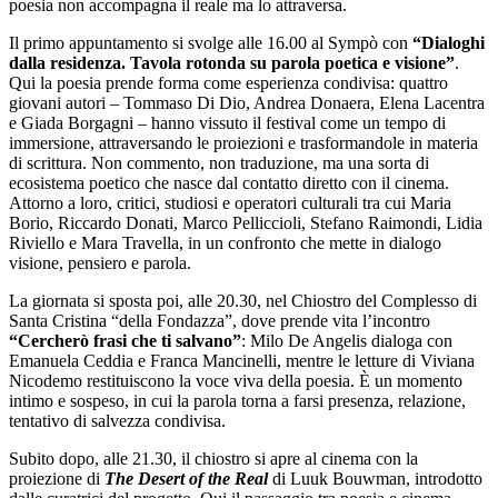
poesia non accompagna il reale ma lo attraversa.
Il primo appuntamento si svolge alle 16.00 al Sympò con
“Dialoghi
dalla residenza. Tavola rotonda su parola poetica e visione”
.
Qui la poesia prende forma come esperienza condivisa: quattro
giovani autori – Tommaso Di Dio, Andrea Donaera, Elena Lacentra
e Giada Borgagni – hanno vissuto il festival come un tempo di
immersione, attraversando le proiezioni e trasformandole in materia
di scrittura. Non commento, non traduzione, ma una sorta di
ecosistema poetico che nasce dal contatto diretto con il cinema.
Attorno a loro, critici, studiosi e operatori culturali tra cui Maria
Borio, Riccardo Donati, Marco Pelliccioli, Stefano Raimondi, Lidia
Riviello e Mara Travella, in un confronto che mette in dialogo
visione, pensiero e parola.
La giornata si sposta poi, alle 20.30, nel Chiostro del Complesso di
Santa Cristina “della Fondazza”, dove prende vita l’incontro
“Cercherò frasi che ti salvano”
: Milo De Angelis dialoga con
Emanuela Ceddia e Franca Mancinelli, mentre le letture di Viviana
Nicodemo restituiscono la voce viva della poesia. È un momento
intimo e sospeso, in cui la parola torna a farsi presenza, relazione,
tentativo di salvezza condivisa.
Subito dopo, alle 21.30, il chiostro si apre al cinema con la
proiezione di
The Desert of the Real
di Luuk Bouwman, introdotto