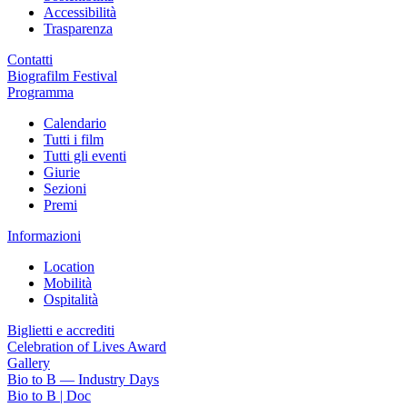
Accessibilità
Trasparenza
Contatti
Biografilm Festival
Programma
Calendario
Tutti i film
Tutti gli eventi
Giurie
Sezioni
Premi
Informazioni
Location
Mobilità
Ospitalità
Biglietti e accrediti
Celebration of Lives Award
Gallery
Bio to B — Industry Days
Bio to B | Doc