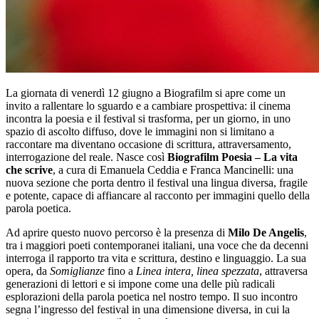
La giornata di venerdì 12 giugno a Biografilm si apre come un
invito a rallentare lo sguardo e a cambiare prospettiva: il cinema
incontra la poesia e il festival si trasforma, per un giorno, in uno
spazio di ascolto diffuso, dove le immagini non si limitano a
raccontare ma diventano occasione di scrittura, attraversamento,
interrogazione del reale. Nasce così
Biografilm Poesia – La vita
che scrive
, a cura di Emanuela Ceddia e Franca Mancinelli: una
nuova sezione che porta dentro il festival una lingua diversa, fragile
e potente, capace di affiancare al racconto per immagini quello della
parola poetica.
Ad aprire questo nuovo percorso è la presenza di
Milo De Angelis
,
tra i maggiori poeti contemporanei italiani, una voce che da decenni
interroga il rapporto tra vita e scrittura, destino e linguaggio. La sua
opera, da
Somiglianze
fino a
Linea intera, linea spezzata
, attraversa
generazioni di lettori e si impone come una delle più radicali
esplorazioni della parola poetica nel nostro tempo. Il suo incontro
segna l’ingresso del festival in una dimensione diversa, in cui la