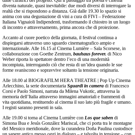
dalle curatrici del progetto. Qui il passaggio tra poesia e cinema
diventa naturale, quasi inevitabile: due modi diversi di interrogare la
realtà che si rispondono a distanza. Già dalle 19.30 lo spazio si
anima con una degustazione di vini a cura di FIVI – Federazione
Italiana Vignaioli Indipendenti, trasformando il chiostro in un luogo
di incontro e attraversamento, prima ancora che di proiezione.
Accanto al cuore poetico della giornata, il festival continua a
dispiegarsi attraverso uno sguardo cinematografico ampio e
internazionale. Alle 16.15 al Cinema Lumière – Sala Scorsese, in
collaborazione con Goethe Zentrum,
bauhaus forever.
di Nico
Weber riporta lo spettatore dentro l’eco di una modernità
incompiuta, interrogando ciò che resta di un’idea quando le sue
forme svaniscono e sopravvive soltanto la tensione originaria.
Alle 18.00 al BIOGRAFILM HERA THEATRE | Pop Up Cinema
Arlecchino, la serie documentaria
Sguardi in camera
di Francesco
Corsi e Paolo Simoni, narrata da Milena Vukotic, attraversa la
memoria dell’Italia attraverso immagini amatoriali e frammenti di
vita quotidiana, restituendo al cinema il suo lato più fragile e umano.
I registi saranno presenti in sala.
Alle 19.00 si torna al Cinema Lumière con
Los que saben
di
Simona Bua e Jesús González Mariscal, che ci porta tra le montagne
del Messico meridionale, dove la curandera Doña Paulina custodisce
un sapere antico messo oggi in dialogo – e talvolta in tensione – con