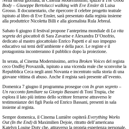
Nella stessa giornata, al Cinema Modernissimo, spazio a
The Good
Body – Giuseppe Bertolucci walking with Eve Ensler
di Luisa
Grosso. Il documentario, che ripercorre il celebre progetto teatrale
ispirato al libro di Eve Ensler, sarà presentato dalla regista insieme
alla produttrice Nicoletta Billi e alla giornalista Rula Jebreal.
Sabato 6 giugno il festival propone l’anteprima mondiale di
La vita
segreta dei giocattoli
di Sara Zavarise e Alexandra D’Onofrio,
dedicato al mastro giocattolaio Enrico Papetti e al suo impegno
educativo sui temi dell’ambiente e della pace. Le registe e il
protagonista incontreranno il pubblico dopo la proiezione.
In serata, al Cinema Modernissimo, arriva
Broken Voices
del regista
ceco Ondřej Provazník, ispirato a una vicenda reale che sconvolse la
Repubblica Ceca negli anni Novanta e incentrato sulla storia di una
giovane vittima di abuso. Anche il regista sarà presente all’evento.
Domenica 7 giugno il programma prosegue con
In gran segreto –
Un racconto familiare su Giorgio Bassani
di Toni Trupia, che
esplora il lato più intimo dello scrittore ferrarese attraverso le
testimonianze dei figli Paola ed Enrico Bassani, presenti in sala
insieme al regista.
Sempre domenica, il Cinema Lumière ospiterà
Everything Works
Out (In the End)
di Maximilien Dejoie, ritratto dell’americana
Katelyn Louise Doty che, attraverso la propria esperienza personale,