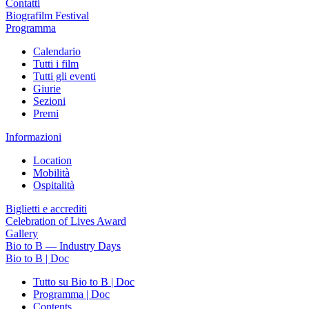
Contatti
Biografilm Festival
Programma
Calendario
Tutti i film
Tutti gli eventi
Giurie
Sezioni
Premi
Informazioni
Location
Mobilità
Ospitalità
Biglietti e accrediti
Celebration of Lives Award
Gallery
Bio to B — Industry Days
Bio to B | Doc
Tutto su Bio to B | Doc
Programma | Doc
Contents