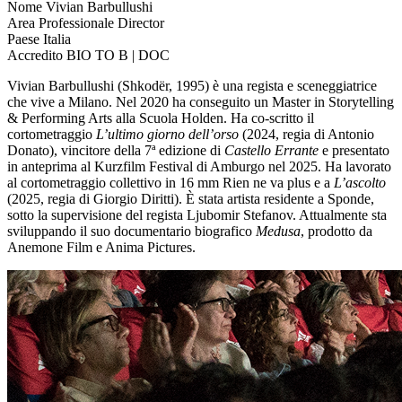
Nome
Vivian Barbullushi
Area Professionale
Director
Paese
Italia
Accredito
BIO TO B | DOC
Vivian Barbullushi (Shkodër, 1995) è una regista e sceneggiatrice
che vive a Milano. Nel 2020 ha conseguito un Master in Storytelling
& Performing Arts alla Scuola Holden. Ha co-scritto il
cortometraggio
L’ultimo giorno dell’orso
(2024, regia di Antonio
Donato), vincitore della 7ª edizione di
Castello Errante
e presentato
in anteprima al Kurzfilm Festival di Amburgo nel 2025. Ha lavorato
al cortometraggio collettivo in 16 mm Rien ne va plus e a
L’ascolto
(2025, regia di Giorgio Diritti). È stata artista residente a Sponde,
sotto la supervisione del regista Ljubomir Stefanov. Attualmente sta
sviluppando il suo documentario biografico
Medusa
, prodotto da
Anemone Film e Anima Pictures.