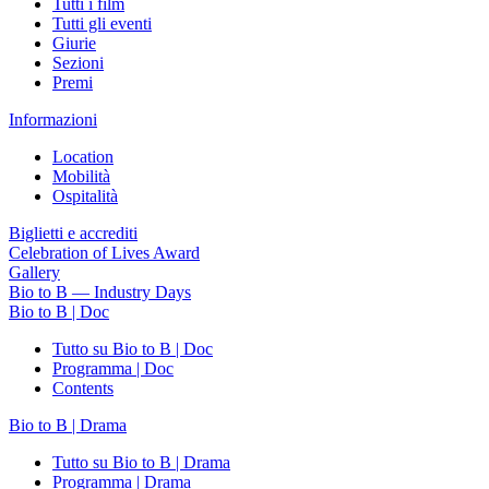
Tutti i film
Tutti gli eventi
Giurie
Sezioni
Premi
Informazioni
Location
Mobilità
Ospitalità
Biglietti e accrediti
Celebration of Lives Award
Gallery
Bio to B — Industry Days
Bio to B | Doc
Tutto su Bio to B | Doc
Programma | Doc
Contents
Bio to B | Drama
Tutto su Bio to B | Drama
Programma | Drama