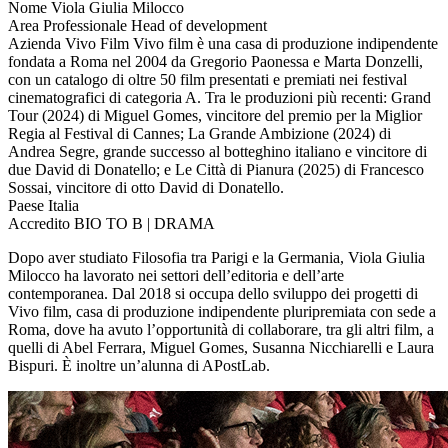
Nome
Viola Giulia Milocco
Area Professionale
Head of development
Azienda
Vivo Film
Vivo film è una casa di produzione indipendente
fondata a Roma nel 2004 da Gregorio Paonessa e Marta Donzelli,
con un catalogo di oltre 50 film presentati e premiati nei festival
cinematografici di categoria A. Tra le produzioni più recenti: Grand
Tour (2024) di Miguel Gomes, vincitore del premio per la Miglior
Regia al Festival di Cannes; La Grande Ambizione (2024) di
Andrea Segre, grande successo al botteghino italiano e vincitore di
due David di Donatello; e Le Città di Pianura (2025) di Francesco
Sossai, vincitore di otto David di Donatello.
Paese
Italia
Accredito
BIO TO B | DRAMA
Dopo aver studiato Filosofia tra Parigi e la Germania, Viola Giulia
Milocco ha lavorato nei settori dell’editoria e dell’arte
contemporanea. Dal 2018 si occupa dello sviluppo dei progetti di
Vivo film, casa di produzione indipendente pluripremiata con sede a
Roma, dove ha avuto l’opportunità di collaborare, tra gli altri film, a
quelli di Abel Ferrara, Miguel Gomes, Susanna Nicchiarelli e Laura
Bispuri. È inoltre un’alunna di APostLab.