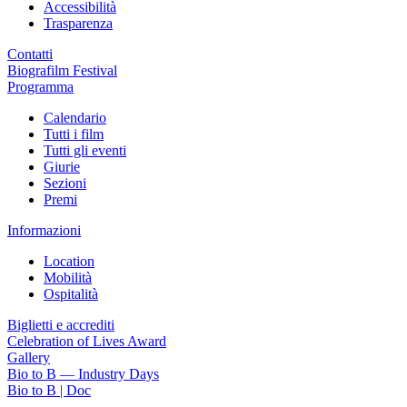
Accessibilità
Trasparenza
Contatti
Biografilm Festival
Programma
Calendario
Tutti i film
Tutti gli eventi
Giurie
Sezioni
Premi
Informazioni
Location
Mobilità
Ospitalità
Biglietti e accrediti
Celebration of Lives Award
Gallery
Bio to B — Industry Days
Bio to B | Doc