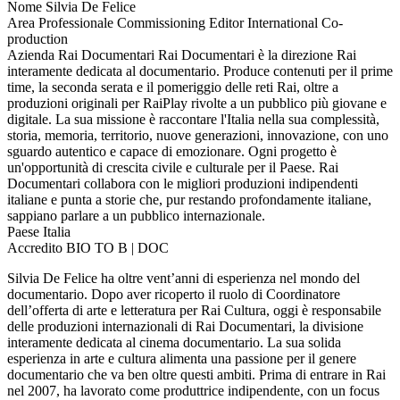
Nome
Silvia De Felice
Area Professionale
Commissioning Editor International Co-
production
Azienda
Rai Documentari
Rai Documentari è la direzione Rai
interamente dedicata al documentario. Produce contenuti per il prime
time, la seconda serata e il pomeriggio delle reti Rai, oltre a
produzioni originali per RaiPlay rivolte a un pubblico più giovane e
digitale. La sua missione è raccontare l'Italia nella sua complessità,
storia, memoria, territorio, nuove generazioni, innovazione, con uno
sguardo autentico e capace di emozionare. Ogni progetto è
un'opportunità di crescita civile e culturale per il Paese. Rai
Documentari collabora con le migliori produzioni indipendenti
italiane e punta a storie che, pur restando profondamente italiane,
sappiano parlare a un pubblico internazionale.
Paese
Italia
Accredito
BIO TO B | DOC
Silvia De Felice ha oltre vent’anni di esperienza nel mondo del
documentario. Dopo aver ricoperto il ruolo di Coordinatore
dell’offerta di arte e letteratura per Rai Cultura, oggi è responsabile
delle produzioni internazionali di Rai Documentari, la divisione
interamente dedicata al cinema documentario. La sua solida
esperienza in arte e cultura alimenta una passione per il genere
documentario che va ben oltre questi ambiti. Prima di entrare in Rai
nel 2007, ha lavorato come produttrice indipendente, con un focus