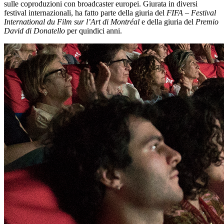
sulle coproduzioni con broadcaster europei. Giurata in diversi
festival internazionali, ha fatto parte della giuria del
FIFA – Festival
International du Film sur l’Art di Montréal
e della giuria del
Premio
David di Donatello
per quindici anni.