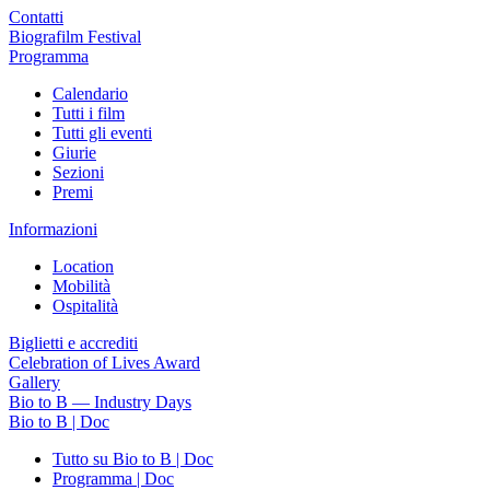
Contatti
Biografilm Festival
Programma
Calendario
Tutti i film
Tutti gli eventi
Giurie
Sezioni
Premi
Informazioni
Location
Mobilità
Ospitalità
Biglietti e accrediti
Celebration of Lives Award
Gallery
Bio to B — Industry Days
Bio to B | Doc
Tutto su Bio to B | Doc
Programma | Doc