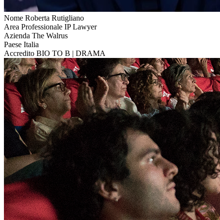
Nome
Roberta Rutigliano
Area Professionale
IP Lawyer
Azienda
The Walrus
Paese
Italia
Accredito
BIO TO B | DRAMA