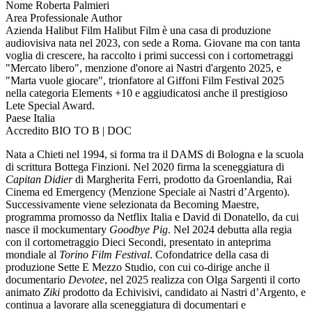
Nome
Roberta Palmieri
Area Professionale
Author
Azienda
Halibut Film
Halibut Film è una casa di produzione
audiovisiva nata nel 2023, con sede a Roma. Giovane ma con tanta
voglia di crescere, ha raccolto i primi successi con i cortometraggi
"Mercato libero", menzione d'onore ai Nastri d'argento 2025, e
"Marta vuole giocare", trionfatore al Giffoni Film Festival 2025
nella categoria Elements +10 e aggiudicatosi anche il prestigioso
Lete Special Award.
Paese
Italia
Accredito
BIO TO B | DOC
Nata a Chieti nel 1994, si forma tra il DAMS di Bologna e la scuola
di scrittura Bottega Finzioni. Nel 2020 firma la sceneggiatura di
Capitan Didier
di Margherita Ferri, prodotto da Groenlandia, Rai
Cinema ed Emergency (Menzione Speciale ai Nastri d’Argento).
Successivamente viene selezionata da Becoming Maestre,
programma promosso da Netflix Italia e David di Donatello, da cui
nasce il mockumentary
Goodbye Pig
. Nel 2024 debutta alla regia
con il cortometraggio Dieci Secondi, presentato in anteprima
mondiale al
Torino Film Festival
. Cofondatrice della casa di
produzione Sette E Mezzo Studio, con cui co-dirige anche il
documentario
Devotee
, nel 2025 realizza con Olga Sargenti il corto
animato
Ziki
prodotto da Echivisivi, candidato ai Nastri d’Argento, e
continua a lavorare alla sceneggiatura di documentari e