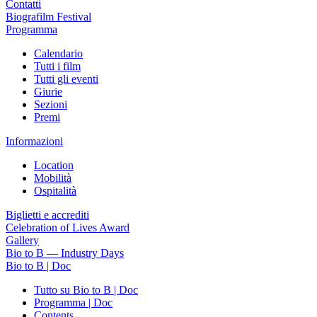
Contatti
Biografilm Festival
Programma
Calendario
Tutti i film
Tutti gli eventi
Giurie
Sezioni
Premi
Informazioni
Location
Mobilità
Ospitalità
Biglietti e accrediti
Celebration of Lives Award
Gallery
Bio to B — Industry Days
Bio to B | Doc
Tutto su Bio to B | Doc
Programma | Doc
Contents