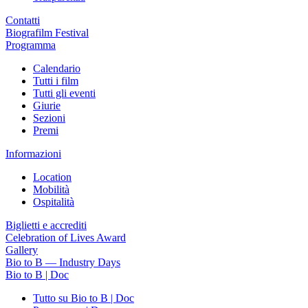
Contatti
Biografilm Festival
Programma
Calendario
Tutti i film
Tutti gli eventi
Giurie
Sezioni
Premi
Informazioni
Location
Mobilità
Ospitalità
Biglietti e accrediti
Celebration of Lives Award
Gallery
Bio to B — Industry Days
Bio to B | Doc
Tutto su Bio to B | Doc