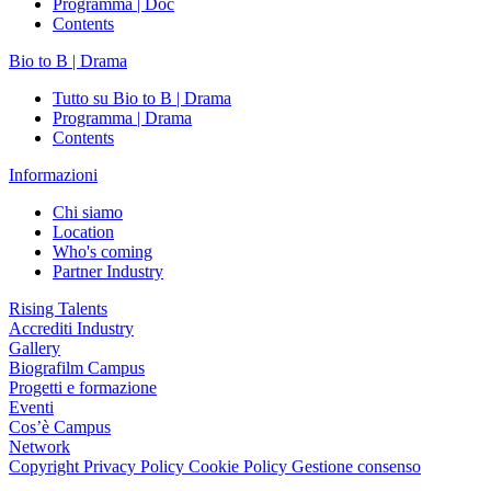
Programma | Doc
Contents
Bio to B | Drama
Tutto su Bio to B | Drama
Programma | Drama
Contents
Informazioni
Chi siamo
Location
Who's coming
Partner Industry
Rising Talents
Accrediti Industry
Gallery
Biografilm Campus
Progetti e formazione
Eventi
Cos’è Campus
Network
Copyright
Privacy Policy
Cookie Policy
Gestione consenso