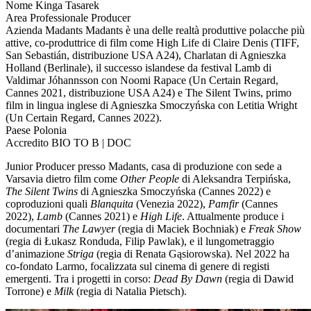
Nome
Kinga Tasarek
Area Professionale
Producer
Azienda
Madants
Madants è una delle realtà produttive polacche più
attive, co-produttrice di film come High Life di Claire Denis (TIFF,
San Sebastián, distribuzione USA A24), Charlatan di Agnieszka
Holland (Berlinale), il successo islandese da festival Lamb di
Valdimar Jóhannsson con Noomi Rapace (Un Certain Regard,
Cannes 2021, distribuzione USA A24) e The Silent Twins, primo
film in lingua inglese di Agnieszka Smoczyńska con Letitia Wright
(Un Certain Regard, Cannes 2022).
Paese
Polonia
Accredito
BIO TO B | DOC
Junior Producer presso Madants, casa di produzione con sede a
Varsavia dietro film come
Other People
di Aleksandra Terpińska,
The Silent Twins
di Agnieszka Smoczyńska (Cannes 2022) e
coproduzioni quali
Blanquita
(Venezia 2022),
Pamfir
(Cannes
2022),
Lamb
(Cannes 2021) e
High Life
. Attualmente produce i
documentari
The Lawyer
(regia di Maciek Bochniak) e
Freak Show
(regia di Łukasz Ronduda, Filip Pawlak), e il lungometraggio
d’animazione
Striga
(regia di Renata Gąsiorowska). Nel 2022 ha
co-fondato Larmo, focalizzata sul cinema di genere di registi
emergenti. Tra i progetti in corso:
Dead By Dawn
(regia di Dawid
Torrone) e
Milk
(regia di Natalia Pietsch).