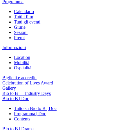
Programma
Calendario
Tutti i film
Tutti gli eventi
Giurie
Sezioni
Premi
Informazioni
Location
Mobilità
Ospitalità
Biglietti e accrediti
Celebration of Lives Award
Gallery
Bio to B — Industry Days
Bio to B | Doc
Tutto su Bio to B | Doc
Programma | Doc
Contents
Bio to B | Drama