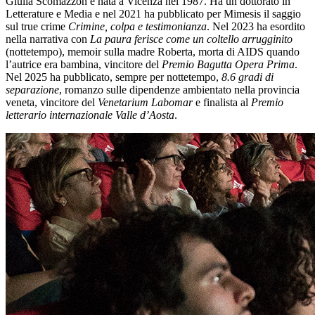
Giulia Scomazzon è nata a Vicenza nel 1987. Ha un dottorato in
Letterature e Media e nel 2021 ha pubblicato per Mimesis il saggio
sul true crime
Crimine, colpa e testimonianza
. Nel 2023 ha esordito
nella narrativa con
La paura ferisce come un coltello arrugginito
(nottetempo), memoir sulla madre Roberta, morta di AIDS quando
l’autrice era bambina, vincitore del
Premio Bagutta Opera Prima
.
Nel 2025 ha pubblicato, sempre per nottetempo,
8.6 gradi di
separazione
, romanzo sulle dipendenze ambientato nella provincia
veneta, vincitore del
Venetarium Labomar
e finalista al
Premio
letterario internazionale Valle d’Aosta
.