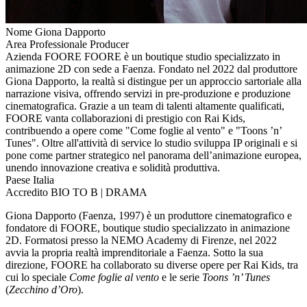
Nome
Giona Dapporto
Area Professionale
Producer
Azienda
FOORE
FOORE è un boutique studio specializzato in
animazione 2D con sede a Faenza. Fondato nel 2022 dal produttore
Giona Dapporto, la realtà si distingue per un approccio sartoriale alla
narrazione visiva, offrendo servizi in pre-produzione e produzione
cinematografica. Grazie a un team di talenti altamente qualificati,
FOORE vanta collaborazioni di prestigio con Rai Kids,
contribuendo a opere come "Come foglie al vento" e "Toons ’n’
Tunes". Oltre all'attività di service lo studio sviluppa IP originali e si
pone come partner strategico nel panorama dell’animazione europea,
unendo innovazione creativa e solidità produttiva.
Paese
Italia
Accredito
BIO TO B | DRAMA
Giona Dapporto (Faenza, 1997) è un produttore cinematografico e
fondatore di FOORE, boutique studio specializzato in animazione
2D. Formatosi presso la NEMO Academy di Firenze, nel 2022
avvia la propria realtà imprenditoriale a Faenza. Sotto la sua
direzione, FOORE ha collaborato su diverse opere per Rai Kids, tra
cui lo speciale
Come foglie al vento
e le serie
Toons ’n’ Tunes
(
Zecchino d’Oro
).