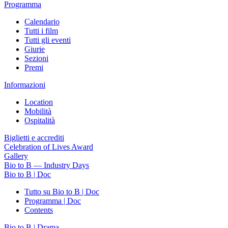
Programma
Calendario
Tutti i film
Tutti gli eventi
Giurie
Sezioni
Premi
Informazioni
Location
Mobilità
Ospitalità
Biglietti e accrediti
Celebration of Lives Award
Gallery
Bio to B — Industry Days
Bio to B | Doc
Tutto su Bio to B | Doc
Programma | Doc
Contents
Bio to B | Drama