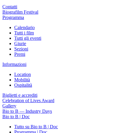
Contatti
Biografilm Festival
Programma
Calendario
Tutti i film
Tutti gli eventi
Giurie
Sezioni
Premi
Informazioni
Location
Mobilità
Ospitalità
Biglietti e accrediti
Celebration of Lives Award
Gallery
Bio to B — Industry Days
Bio to B | Doc
Tutto su Bio to B | Doc
Programma | Doc