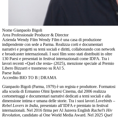
Nome
Gianpaolo Bigoli
Area Professionale
Producer & Director
Azienda
Wendy Film
Wendy Film è una casa di produzione
indipendente con sede a Parma. Realizza corti e documentari
narrativi e progetti su temi sociali e diritti, collaborando con network
e broadcaster internazionali. I suoi film sono stati distribuiti in oltre
130 Paesi e presentati in festival internazionali come IDFA. Tra i
lavori recenti «Quel che resta» (2025), menzione speciale al Premio
Libero Bizzarri e trasmesso su RAI 5.
Paese
Italia
Accredito
BIO TO B | DRAMA
Gianpaolo Bigoli (Parma, 1979) è un regista e produttore. Formatosi
alla scuola di Ermanno Olmi Ipotesi Cinema, dal 2006 realizza
cortometraggi e documentari narrativi dedicati a temi sociali e alla
dimensione intima e umana delle storie. Tra i suoi lavori
Lovebirds –
Rebel Lovers in India
, presentato all’IDFA e premiato in festival
internazionali. Nel 2016 firma per Al Jazeera English
Rachel’s Hiv
Revolution
, candidato al One World Media Award. Nel 2025
Quel