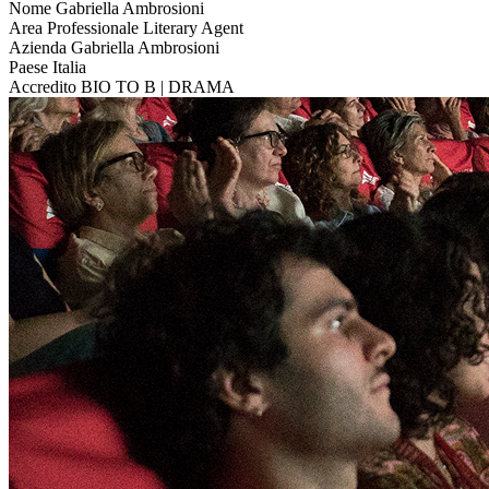
Nome
Gabriella Ambrosioni
Area Professionale
Literary Agent
Azienda
Gabriella Ambrosioni
Paese
Italia
Accredito
BIO TO B | DRAMA