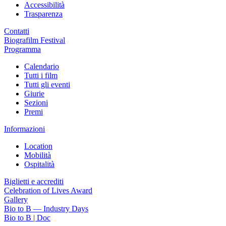
Accessibilità
Trasparenza
Contatti
Biografilm Festival
Programma
Calendario
Tutti i film
Tutti gli eventi
Giurie
Sezioni
Premi
Informazioni
Location
Mobilità
Ospitalità
Biglietti e accrediti
Celebration of Lives Award
Gallery
Bio to B — Industry Days
Bio to B | Doc