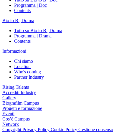
Programma | Doc
Contents
Bio to B | Drama
Tutto su Bio to B | Drama
Programma | Drama
Contents
Informazioni
Chi siamo
Location
Who's coming
Partner Industry
Rising Talents
Accrediti Industry
Gallery
Biografilm Campus
Progetti e formazione
Eventi
Cos’è Campus
Network
Copyright
Privacy Policy
Cookie Policy
Gestione consenso