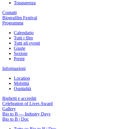
Trasparenza
Contatti
Biografilm Festival
Programma
Calendario
Tutti i film
Tutti gli eventi
Giurie
Sezioni
Premi
Informazioni
Location
Mobilità
Ospitalità
Biglietti e accrediti
Celebration of Lives Award
Gallery
Bio to B — Industry Days
Bio to B | Doc
Tutto su Bio to B | Doc