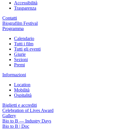
Accessibilità
Trasparenza
Contatti
Biografilm Festival
Programma
Calendario
Tutti i film
Tutti gli eventi
Giurie
Sezioni
Premi
Informazioni
Location
Mobilità
Ospitalità
Biglietti e accrediti
Celebration of Lives Award
Gallery
Bio to B — Industry Days
Bio to B | Doc