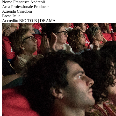
Nome
Francesca Andreoli
Area Professionale
Producer
Azienda
Cinedora
Paese
Italia
Accredito
BIO TO B | DRAMA