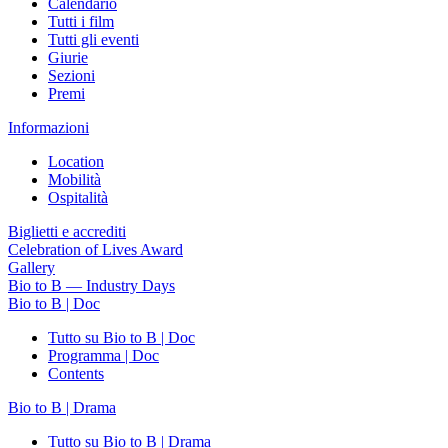
Calendario
Tutti i film
Tutti gli eventi
Giurie
Sezioni
Premi
Informazioni
Location
Mobilità
Ospitalità
Biglietti e accrediti
Celebration of Lives Award
Gallery
Bio to B — Industry Days
Bio to B | Doc
Tutto su Bio to B | Doc
Programma | Doc
Contents
Bio to B | Drama
Tutto su Bio to B | Drama