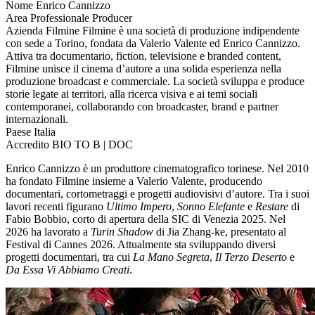
Nome
Enrico Cannizzo
Area Professionale
Producer
Azienda
Filmine
Filmine è una società di produzione indipendente
con sede a Torino, fondata da Valerio Valente ed Enrico Cannizzo.
Attiva tra documentario, fiction, televisione e branded content,
Filmine unisce il cinema d’autore a una solida esperienza nella
produzione broadcast e commerciale. La società sviluppa e produce
storie legate ai territori, alla ricerca visiva e ai temi sociali
contemporanei, collaborando con broadcaster, brand e partner
internazionali.
Paese
Italia
Accredito
BIO TO B | DOC
Enrico Cannizzo è un produttore cinematografico torinese. Nel 2010
ha fondato Filmine insieme a Valerio Valente, producendo
documentari, cortometraggi e progetti audiovisivi d’autore. Tra i suoi
lavori recenti figurano
Ultimo Impero
,
Sonno Elefante
e
Restare
di
Fabio Bobbio, corto di apertura della SIC di Venezia 2025. Nel
2026 ha lavorato a
Turin Shadow
di Jia Zhang-ke, presentato al
Festival di Cannes 2026. Attualmente sta sviluppando diversi
progetti documentari, tra cui
La Mano Segreta
,
Il Terzo Deserto
e
Da Essa Vi Abbiamo Creati
.