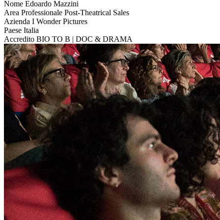
Nome
Edoardo Mazzini
Area Professionale
Post-Theatrical Sales
Azienda
I Wonder Pictures
Paese
Italia
Accredito
BIO TO B | DOC & DRAMA