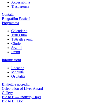
Accessibilità
Trasparenza
Contatti
Biografilm Festival
Programma
Calendario
Tutti i film
Tutti gli eventi
Giurie
Sezioni
Premi
Informazioni
Location
Mobilità
Ospitalità
Biglietti e accrediti
Celebration of Lives Award
Gallery
Bio to B — Industry Days
Bio to B | Doc