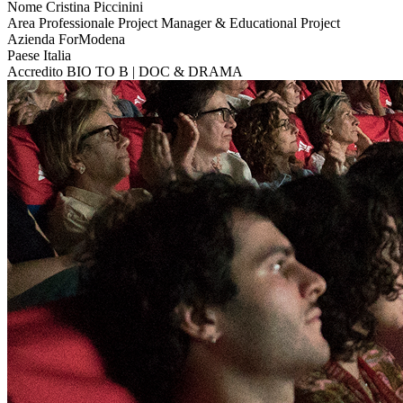
Nome
Cristina Piccinini
Area Professionale
Project Manager & Educational Project
Azienda
ForModena
Paese
Italia
Accredito
BIO TO B | DOC & DRAMA