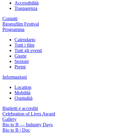
Accessibilità
Trasparenza
Contatti
Biografilm Festival
Programma
Calendario
Tutti i film
Tutti gli eventi
Giurie
Sezioni
Premi
Informazioni
Location
Mobilità
Ospitalità
Biglietti e accrediti
Celebration of Lives Award
Gallery
Bio to B — Industry Days
Bio to B | Doc