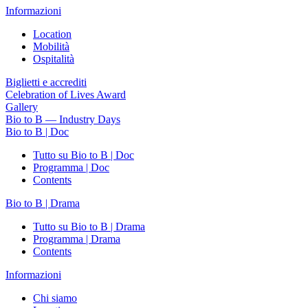
Informazioni
Location
Mobilità
Ospitalità
Biglietti e accrediti
Celebration of Lives Award
Gallery
Bio to B — Industry Days
Bio to B | Doc
Tutto su Bio to B | Doc
Programma | Doc
Contents
Bio to B | Drama
Tutto su Bio to B | Drama
Programma | Drama
Contents
Informazioni
Chi siamo