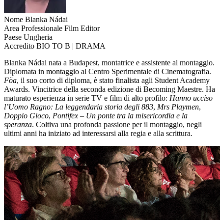
Nome
Blanka Nádai
Area Professionale
Film Editor
Paese
Ungheria
Accredito
BIO TO B | DRAMA
Blanka Nádai nata a Budapest, montatrice e assistente al montaggio.
Diplomata in montaggio al Centro Sperimentale di Cinematografia.
Föa
, il suo corto di diploma, è stato finalista agli Student Academy
Awards. Vincitrice della seconda edizione di Becoming Maestre. Ha
maturato esperienza in serie TV e film di alto profilo:
Hanno ucciso
l’Uomo Ragno: La leggendaria storia degli 883
,
Mrs Playmen
,
Doppio Gioco
,
Pontifex – Un ponte tra la misericordia e la
speranza
. Coltiva una profonda passione per il montaggio, negli
ultimi anni ha iniziato ad interessarsi alla regia e alla scrittura.