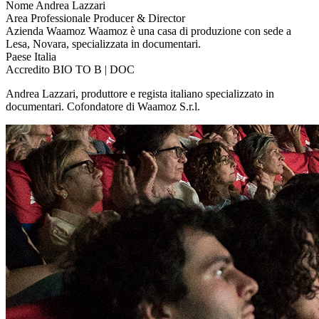
Nome
Andrea Lazzari
Area Professionale
Producer & Director
Azienda
Waamoz
Waamoz è una casa di produzione con sede a
Lesa, Novara, specializzata in documentari.
Paese
Italia
Accredito
BIO TO B | DOC
Andrea Lazzari, produttore e regista italiano specializzato in
documentari. Cofondatore di Waamoz S.r.l.