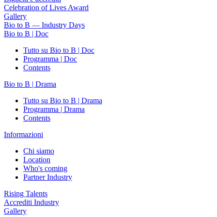
Celebration of Lives Award
Gallery
Bio to B — Industry Days
Bio to B | Doc
Tutto su Bio to B | Doc
Programma | Doc
Contents
Bio to B | Drama
Tutto su Bio to B | Drama
Programma | Drama
Contents
Informazioni
Chi siamo
Location
Who's coming
Partner Industry
Rising Talents
Accrediti Industry
Gallery