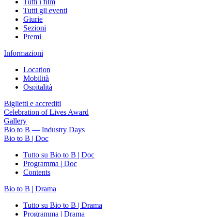
Tutti i film
Tutti gli eventi
Giurie
Sezioni
Premi
Informazioni
Location
Mobilità
Ospitalità
Biglietti e accrediti
Celebration of Lives Award
Gallery
Bio to B — Industry Days
Bio to B | Doc
Tutto su Bio to B | Doc
Programma | Doc
Contents
Bio to B | Drama
Tutto su Bio to B | Drama
Programma | Drama