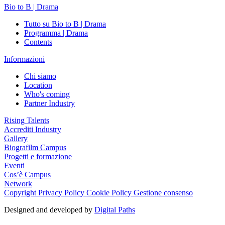
Bio to B | Drama
Tutto su Bio to B | Drama
Programma | Drama
Contents
Informazioni
Chi siamo
Location
Who's coming
Partner Industry
Rising Talents
Accrediti Industry
Gallery
Biografilm Campus
Progetti e formazione
Eventi
Cos’è Campus
Network
Copyright
Privacy Policy
Cookie Policy
Gestione consenso
Designed and developed by
Digital Paths