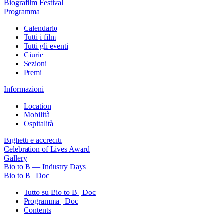
Biografilm Festival
Programma
Calendario
Tutti i film
Tutti gli eventi
Giurie
Sezioni
Premi
Informazioni
Location
Mobilità
Ospitalità
Biglietti e accrediti
Celebration of Lives Award
Gallery
Bio to B — Industry Days
Bio to B | Doc
Tutto su Bio to B | Doc
Programma | Doc
Contents