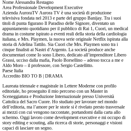
Nome
Alessandra Restagno
Area Professionale
Development Executive
Azienda
AuroraTV
Aurora TV è una società di produzione
televisiva fondata nel 2013 e parte del gruppo Banijay. Tra i suoi
titoli di punta figurano Il Paradiso delle Signore, diventato un
appuntamento quotidiano per il pubblico di Rai 1, Cuori, un medical
drama in costume ispirato a eventi reali della storia della cardiologia
italiana, e Mrs. Playmen, la nuova serie originale Netflix ispirata alla
storia di Adelina Tattilo. Sia Cuori che Mrs. Playmen sono tra i
cinque finalisti ai Nastri d’Argento. La società produce anche
documentari come Io sono Libero, dedicato all’imprenditore Libero
Grassi, ucciso dalla mafia, Paolo Borsellino – adesso tocca a me e
Aldo Moro – il professore, con Sergio Castellitto.
Paese
Italia
Accredito
BIO TO B | DRAMA
Laureata triennale e magistrale in Lettere Moderne con profilo
editoriale, ho proseguito il mio percorso con un Master in
Sceneggiatura e Produzione Internazionale presso Università
Cattolica del Sacro Cuore. Ho studiato per lavorare nel mondo
dell’editoria, ma l’amore per le storie si è rivelato presto trasversale
ai mezzi con cui vengono raccontate, portandomi dalla carta allo
schermo. Oggi lavoro come development executive e mi occupo di
story editing e scouting, alla ricerca di storie, personaggi e visioni
capaci di lasciare un segno.