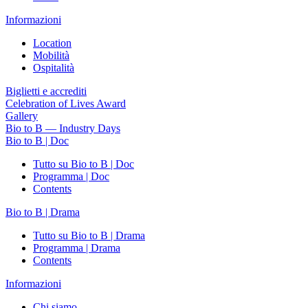
Informazioni
Location
Mobilità
Ospitalità
Biglietti e accrediti
Celebration of Lives Award
Gallery
Bio to B — Industry Days
Bio to B | Doc
Tutto su Bio to B | Doc
Programma | Doc
Contents
Bio to B | Drama
Tutto su Bio to B | Drama
Programma | Drama
Contents
Informazioni
Chi siamo