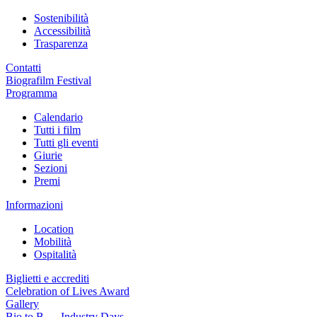
Sostenibilità
Accessibilità
Trasparenza
Contatti
Biografilm Festival
Programma
Calendario
Tutti i film
Tutti gli eventi
Giurie
Sezioni
Premi
Informazioni
Location
Mobilità
Ospitalità
Biglietti e accrediti
Celebration of Lives Award
Gallery
Bio to B — Industry Days