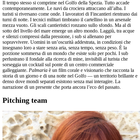
Il tempo stesso si comprime nel Golfo della Spezia. Tutto accade
contemporaneamente. Le navi da crociera attraccano all’alba. I
turisti si riversano come onde. I lavoratori di Fincantieri rientrano dai
turni di notte. I tecnici militari timbrano il cartellino in un arsenale
mezza vuoto. Gli scali cantieristici ronzano sullo sfondo. Ma al di
sotto del livello del mare emerge un altro mondo. Laggiù, tra acque
e silenzi compressi dalla pressione, i sub si allenano per
sopravvivere. Uomini in un’oscurità addestrata, in condizioni che
insegnano loro a stare senza aria, senza tempo, senza peso. È la
porzione sommersa di un mondo che esiste solo per pochi. I sub
perlustrano il fondale alla ricerca di mine, invisibili al turista che
sorseggia un cocktail sul ponte di un centro commerciale
galleggiante.
Palmaria
è un film corale e visionario che racconta la
storia di un giorno e di una notte nel Golfo — un territorio brillante e
denso dove mondi separati esistono senza mai interagire. La
narrazione di un presente che porta ancora l’eco del passato.
Pitching team