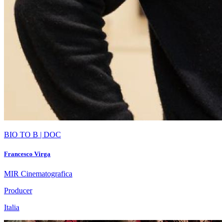
BIO TO B | DOC
Francesco Virga
MIR Cinematografica
Producer
Italia