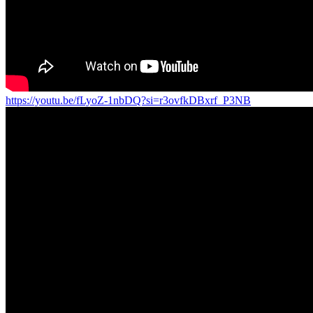
https://youtu.be/fLyoZ-1nbDQ?si=r3ovfkDBxrf_P3NB