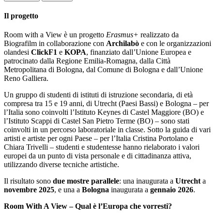
Il progetto
Room with a View è un progetto
Erasmus+
realizzato da
Biografilm in collaborazione con
Archilabò
e con le organizzazioni
olandesi
ClickF1
e
KOPA
, finanziato dall’Unione Europea e
patrocinato dalla Regione Emilia-Romagna, dalla Città
Metropolitana di Bologna, dal Comune di Bologna e dall’Unione
Reno Galliera.
Un gruppo di studenti di istituti di istruzione secondaria, di età
compresa tra 15 e 19 anni, di Utrecht (Paesi Bassi) e Bologna – per
l’Italia sono coinvolti l’Istituto Keynes di Castel Maggiore (BO) e
l’Istituto Scappi di Castel San Pietro Terme (BO) – sono stati
coinvolti in un percorso laboratoriale in classe. Sotto la guida di vari
artisti e artiste per ogni Paese – per l’Italia Cristina Portolano e
Chiara Trivelli – studenti e studentesse hanno rielaborato i valori
europei da un punto di vista personale e di cittadinanza attiva,
utilizzando diverse tecniche artistiche.
Il risultato sono
due mostre parallele
: una inaugurata a
Utrecht
a
novembre 2025
, e una a
Bologna
inaugurata a
gennaio 2026
.
Room With A View – Qual è l’Europa che vorresti?