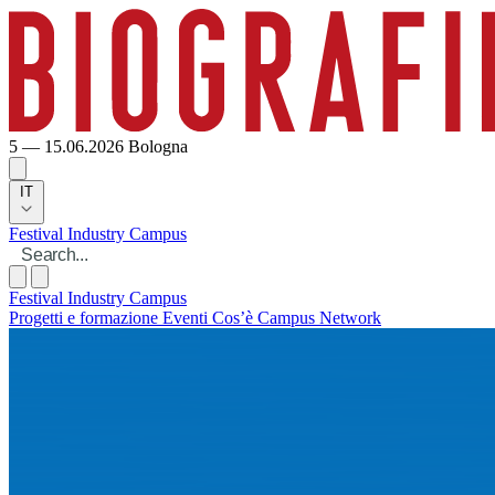
5 — 15.06.2026
Bologna
IT
Festival
Industry
Campus
Festival
Industry
Campus
Progetti e formazione
Eventi
Cos’è Campus
Network