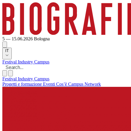
5 — 15.06.2026
Bologna
IT
Festival
Industry
Campus
Festival
Industry
Campus
Progetti e formazione
Eventi
Cos’è Campus
Network