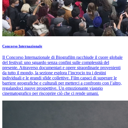
Concorso Internazionale
Il Concorso Internazionale di Biografilm racchiude il cuore globale
del festival: uno sguardo senza confini sulle complessità del
presente. Attraverso documentari e opere straordinarie provenienti
da tutto il mondo, la sezione esplora l’incrocio tra i destini
individuali e le grandi sfide collettive. Film capaci di superare le
barriere geografiche e culturali per metterci a confronto con l’altro,
regalandoci nuove prospettive. Un emozionante viaggio
cinematografico per riscoprire ciò che ci rende umani.