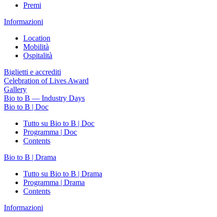
Premi
Informazioni
Location
Mobilità
Ospitalità
Biglietti e accrediti
Celebration of Lives Award
Gallery
Bio to B — Industry Days
Bio to B | Doc
Tutto su Bio to B | Doc
Programma | Doc
Contents
Bio to B | Drama
Tutto su Bio to B | Drama
Programma | Drama
Contents
Informazioni