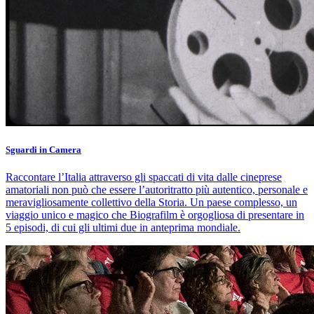
Sguardi in Camera
Raccontare l’Italia attraverso gli spaccati di vita dalle cineprese
amatoriali non può che essere l’autoritratto più autentico, personale e
meravigliosamente collettivo della Storia. Un paese complesso, un
viaggio unico e magico che Biografilm è orgogliosa di presentare in
5 episodi, di cui gli ultimi due in anteprima mondiale.