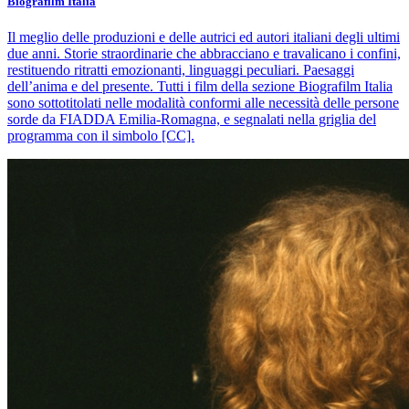
Biografilm Italia
Il meglio delle produzioni e delle autrici ed autori italiani degli ultimi
due anni. Storie straordinarie che abbracciano e travalicano i confini,
restituendo ritratti emozionanti, linguaggi peculiari. Paesaggi
dell’anima e del presente. Tutti i film della sezione Biografilm Italia
sono sottotitolati nelle modalità conformi alle necessità delle persone
sorde da FIADDA Emilia-Romagna, e segnalati nella griglia del
programma con il simbolo [CC].